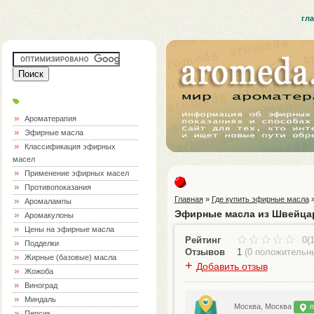
гл
Ароматерапия
Эфирные масла
Классификация эфирных
масел
Применение эфирных масел
Противопоказания
Главная
»
Где купить эфирные масла
Аромалампы
Эфирные масла из Швейцар
Аромакулоны
Цены на эфирные масла
Рейтинг
0(1
Подделки
Отзывов
1
(
0 положительн
Жирные (базовые) масла
+
Добавить отзыв
Жожоба
Виноград
Миндаль
Москва, Москва
п
Персик