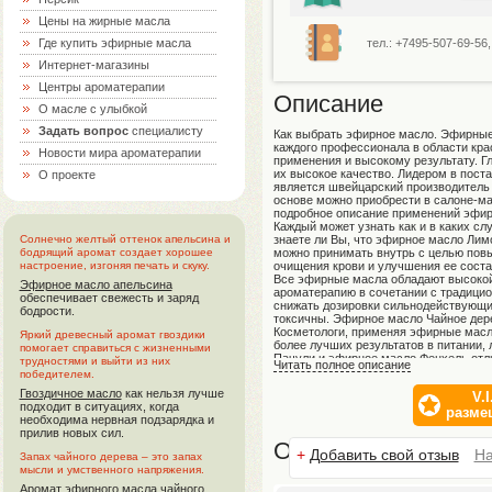
Цены на жирные масла
тел.: +7495-507-69-56, 
Где купить эфирные масла
Интернет-магазины
Центры ароматерапии
Описание
О масле с улыбкой
Задать вопрос
специалисту
Как выбрать эфирное масло. Эфирные
каждого профессионала в области кра
Новости мира ароматерапии
применения и высокому результату. Г
их высокое качество. Лидером в пост
О проекте
является швейцарский производитель E
основе можно приобрести в салоне-м
подробное описание применений эфир
Каждый может узнать как и в каких с
знаете ли Вы, что эфирное масло Лим
Солнечно желтый оттенок апельсина и
можно принимать внутрь с целью пов
бодрящий аромат создает хорошее
очищения крови и улучшения ее соста
настроение, изгоняя печать и скуку.
Все эфирные масла обладают высокой
Эфирное масло апельсина
ароматерапию в сочетании с традици
обеспечивает свежесть и заряд
снижать дозировки сильнодействующих
бодрости.
токсичны. Эфирное масло Чайное дер
Косметологи, применяя эфирные масла
Яркий древесный аромат гвоздики
более лучших результатов в питании, 
помогает справиться с жизненными
Пачули и эфирное масло Фенхель отл
трудностями и выйти из них
Читать полное описание
лифтинга.
победителем.
Ароматерапия способна хорошо работ
Гвоздичное масло
как нельзя лучше
V.I
настроение.
подходит в ситуациях, когда
На сайте damadam.ru Вы найдете нат
разме
необходима нервная подзарядка и
эфирные масла для местного применен
прилив новых сил.
консервантов, потому что эфирные м
Отзывы
полезных свойств в том же креме.
+
Добавить свой отзыв
На
Запах чайного дерева – это запах
Милые Дамы, приобщайтесь к прекрас
мысли и умственного напряжения.
Будьте молоды и красивы!
Аромат
эфирного масла чайного