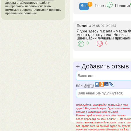
дерева
стабилизирует работу
1
Все
Полезн
Положит
центральной нервной системы,
помогает сосредоточиться и принять
правильное решение.
Полина
06.05.2010 01:37
Я уже здесь писала - масла
много где покупала. Но виваса
Швейцарии лучшими признал
0
0
+
Добавить отзыв
или
Войти
Пожалуйста, указывайте реальный e-mail
адрес! На данный адрес будет отправлено
письмо с активационной ссылкой.
Комментарий появится на сайте только
после перехода по этой ссылке. Нам важн
знать, что вы реальный человек, а не спам
бот. Кроме того на данный адрес вы будете
получать уведомления об ответах на Ваш