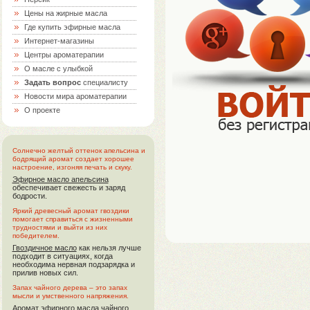
Цены на жирные масла
Где купить эфирные масла
Интернет-магазины
Центры ароматерапии
О масле с улыбкой
Задать вопрос
специалисту
Новости мира ароматерапии
О проекте
Солнечно желтый оттенок апельсина и
бодрящий аромат создает хорошее
настроение, изгоняя печать и скуку.
Эфирное масло апельсина
обеспечивает свежесть и заряд
бодрости.
Яркий древесный аромат гвоздики
помогает справиться с жизненными
трудностями и выйти из них
победителем.
Гвоздичное масло
как нельзя лучше
подходит в ситуациях, когда
необходима нервная подзарядка и
прилив новых сил.
Запах чайного дерева – это запах
мысли и умственного напряжения.
Аромат
эфирного масла чайного