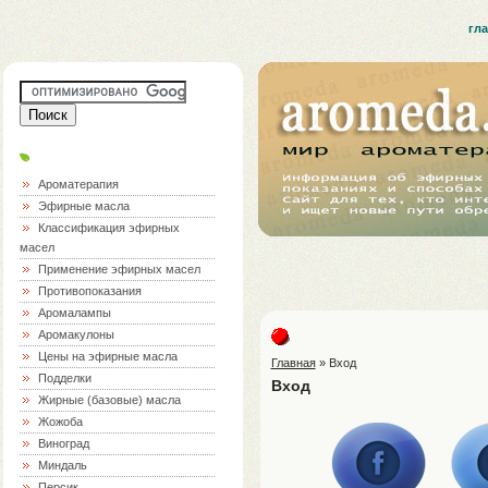
гл
Ароматерапия
Эфирные масла
Классификация эфирных
масел
Применение эфирных масел
Противопоказания
Аромалампы
Аромакулоны
Цены на эфирные масла
Главная
»
Вход
Подделки
Вход
Жирные (базовые) масла
Жожоба
Виноград
Миндаль
Персик