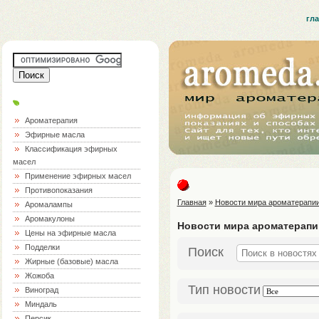
гл
Ароматерапия
Эфирные масла
Классификация эфирных
масел
Применение эфирных масел
Противопоказания
Главная
»
Новости мира ароматерапи
Аромалампы
Аромакулоны
Новости мира ароматерапи
Цены на эфирные масла
Подделки
Поиск
Жирные (базовые) масла
Жожоба
Тип новости
Виноград
Миндаль
Персик