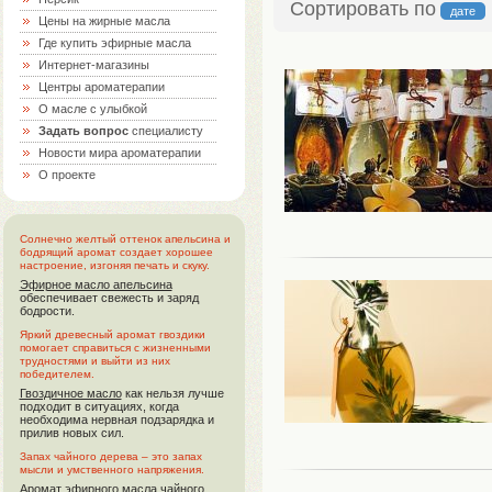
Сортировать по
дате
Цены на жирные масла
Где купить эфирные масла
Интернет-магазины
Центры ароматерапии
О масле с улыбкой
Задать вопрос
специалисту
Новости мира ароматерапии
О проекте
Солнечно желтый оттенок апельсина и
бодрящий аромат создает хорошее
настроение, изгоняя печать и скуку.
Эфирное масло апельсина
обеспечивает свежесть и заряд
бодрости.
Яркий древесный аромат гвоздики
помогает справиться с жизненными
трудностями и выйти из них
победителем.
Гвоздичное масло
как нельзя лучше
подходит в ситуациях, когда
необходима нервная подзарядка и
прилив новых сил.
Запах чайного дерева – это запах
мысли и умственного напряжения.
Аромат
эфирного масла чайного