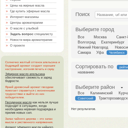
Цены на жирные масла
Где купить эфирные масла
Поиск
Интернет-магазины
Центры ароматерапии
Выберите город
О масле с улыбкой
Задать вопрос
специалисту
Все
Москва
Санкт-
Новости мира ароматерапии
Волгоград
Екатеринбург
О проекте
Нижний Новгород
Новоси
Самара
Уфа
Челябинск
Солнечно желтый оттенок апельсина и
Сортировать по
бодрящий аромат создает хорошее
рейти
настроение, изгоняя печать и скуку.
названию
Эфирное масло апельсина
обеспечивает свежесть и заряд
бодрости.
Выберите район
Яркий древесный аромат гвоздики
помогает справиться с жизненными
Все
Калининский
Курч
трудностями и выйти из них
победителем.
Тракторозаводск
Советский
Гвоздичное масло
как нельзя лучше
подходит в ситуациях, когда
Нет результатов.
необходима нервная подзарядка и
прилив новых сил.
Запах чайного дерева – это запах
мысли и умственного напряжения.
Аромат
эфирного масла чайного