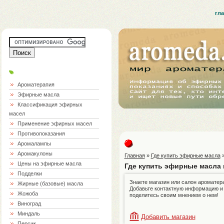
гл
Ароматерапия
Эфирные масла
Классификация эфирных
масел
Применение эфирных масел
Противопоказания
Аромалампы
Аромакулоны
Главная
»
Где купить эфирные масла
Цены на эфирные масла
Где купить эфирные масла 
Подделки
Знаете магазин или салон ароматер
Жирные (базовые) масла
Добавьте контактную информацию и
Жожоба
поделитесь своим мнением о нем!
Виноград
Миндаль
Добавить магазин
Персик