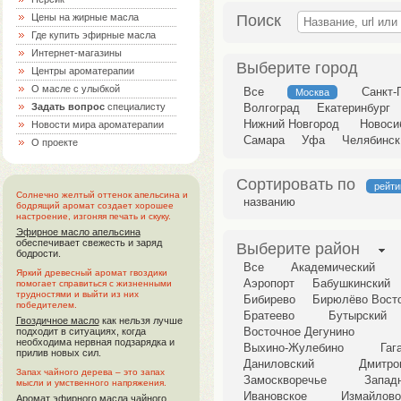
Поиск
Цены на жирные масла
Где купить эфирные масла
Интернет-магазины
Выберите город
Центры ароматерапии
О масле с улыбкой
Все
Санкт-
Москва
Волгоград
Екатеринбург
Задать вопрос
специалисту
Нижний Новгород
Новоси
Новости мира ароматерапии
Самара
Уфа
Челябинск
О проекте
Сортировать по
рейти
Солнечно желтый оттенок апельсина и
названию
бодрящий аромат создает хорошее
настроение, изгоняя печать и скуку.
Эфирное масло апельсина
обеспечивает свежесть и заряд
Выберите район
бодрости.
Все
Академический
Яркий древесный аромат гвоздики
Аэропорт
Бабушкинский
помогает справиться с жизненными
трудностями и выйти из них
Бибирево
Бирюлёво Вост
победителем.
Братеево
Бутырский
Гвоздичное масло
как нельзя лучше
Восточное Дегунино
подходит в ситуациях, когда
необходима нервная подзарядка и
Выхино-Жулебино
Гаг
прилив новых сил.
Даниловский
Дмитро
Запах чайного дерева – это запах
Замоскворечье
Запад
мысли и умственного напряжения.
Ивановское
Измайлов
Аромат
эфирного масла чайного