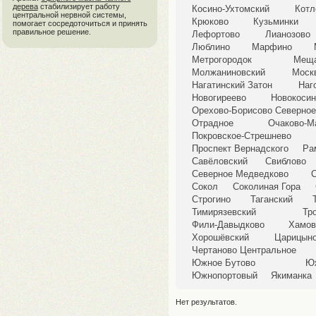
дерева
стабилизирует работу
Косино-Ухтомский
Котл
центральной нервной системы,
Крюково
Кузьминки
помогает сосредоточиться и принять
правильное решение.
Лефортово
Лианозово
Люблино
Марфино
Метрогородок
Меща
Молжаниновский
Моск
Нагатинский Затон
Наг
Новогиреево
Новокосин
Орехово-Борисово Северное
Отрадное
Очаково-М
Покровское-Стрешнево
Проспект Вернадского
Ра
Савёловский
Свиблово
Северное Медведково
Сокол
Соколиная Гора
Строгино
Таганский
Тимирязевский
Тр
Фили-Давыдково
Хамов
Хорошёвский
Царицын
Чертаново Центральное
Южное Бутово
Ю
Южнопортовый
Якиманка
Нет результатов.