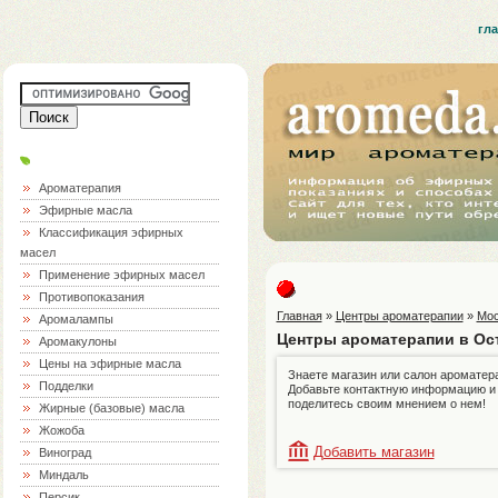
гл
Ароматерапия
Эфирные масла
Классификация эфирных
масел
Применение эфирных масел
Противопоказания
Главная
»
Центры ароматерапии
»
Мос
Аромалампы
Центры ароматерапии в Ос
Аромакулоны
Цены на эфирные масла
Знаете магазин или салон ароматер
Подделки
Добавьте контактную информацию и
поделитесь своим мнением о нем!
Жирные (базовые) масла
Жожоба
Добавить магазин
Виноград
Миндаль
Персик